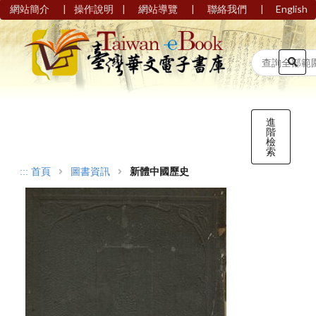
|
|
|
|
網站簡介
操作說明
網站導覽
聯絡我們
English
進
階
檢
索
:::
首頁
圖書資訊
新體中國歷史