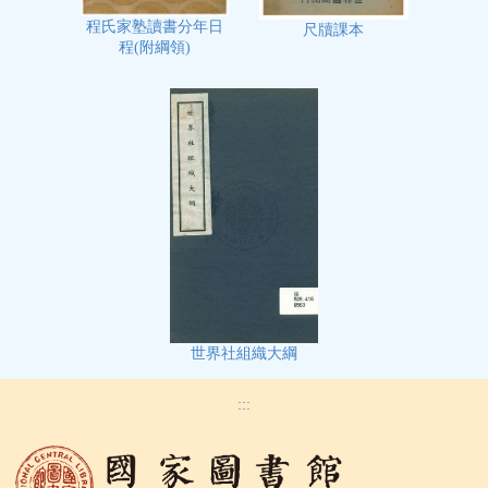
程氏家塾讀書分年日
尺牘課本
程(附綱領)
世界社組織大綱
:::