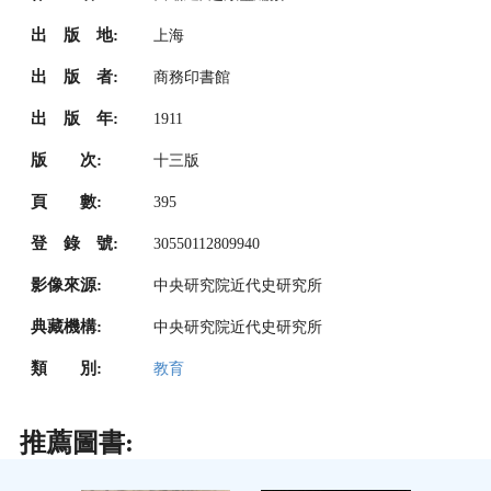
出 版 地:
上海
出 版 者:
商務印書館
出 版 年:
1911
版 次:
十三版
頁 數:
395
登 錄 號:
30550112809940
影像來源:
中央研究院近代史研究所
典藏機構:
中央研究院近代史研究所
類 別:
教育
推薦圖書: