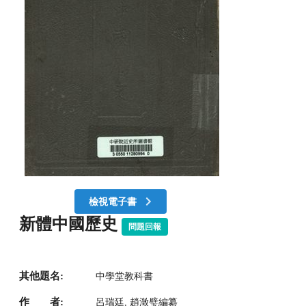
檢視電子書
新體中國歷史
問題回報
其他題名:
中學堂教科書
作 者:
呂瑞廷, 趙澂璧編纂