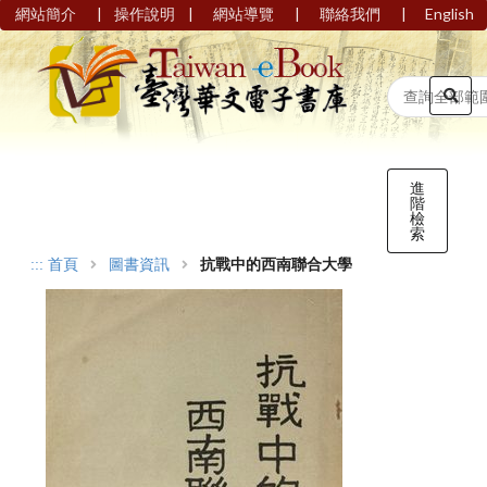
|
|
|
|
網站簡介
操作說明
網站導覽
聯絡我們
English
進
階
檢
索
:::
首頁
圖書資訊
抗戰中的西南聯合大學