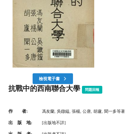
檢視電子書
抗戰中的西南聯合大學
問題回報
作 者:
馮友蘭, 吳鐓鎰, 張楊, 公唐, 胡廬, 聞一多等著
出 版 地:
[出版地不詳]
出 版 者: