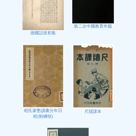
第二次中國教育年鑑
德國話規初集
程氏家塾讀書分年日
尺牘課本
程(附綱領)