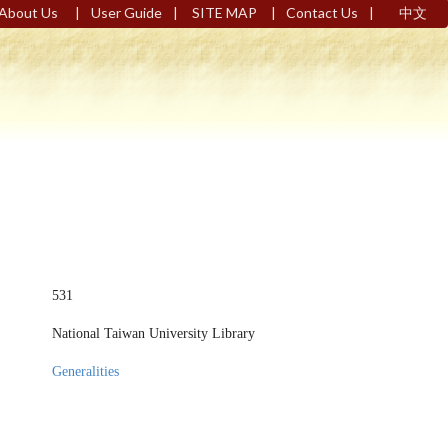
|
|
|
|
About Us
User Guide
SITE MAP
Contact Us
中文
531
National Taiwan University Library
Generalities