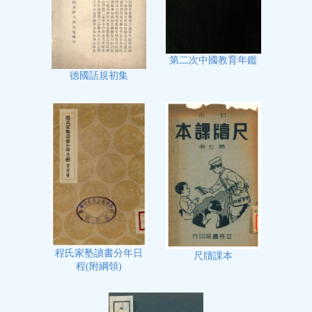
第二次中國教育年鑑
德國話規初集
程氏家塾讀書分年日
尺牘課本
程(附綱領)