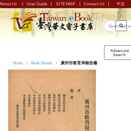
|
|
|
|
About Us
User Guide
SITE MAP
Contact Us
中文
Advanced
Search
:::
Home
Book Details
廣州市教育局報告書