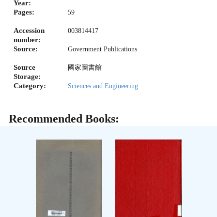
Year:
Pages:
59
Accession
003814417
number:
Source:
Government Publications
Source
國家圖書館
Storage:
Category:
Sciences and Engineering
Recommended Books: