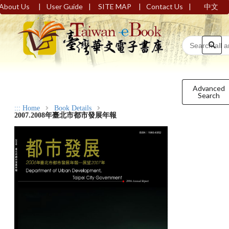
|
|
|
|
About Us
User Guide
SITE MAP
Contact Us
中文
Advanced
Search
:::
Home
Book Details
2007.2008年臺北市都市發展年報