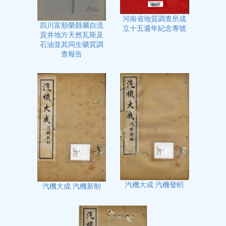
河南省地質調查所成
四川富順榮縣屬自流
立十五週年紀念專號
貢井地方天然瓦斯及
石油並其同生礦質調
查報告
汽機大成 汽機發軔
汽機大成 汽機新制