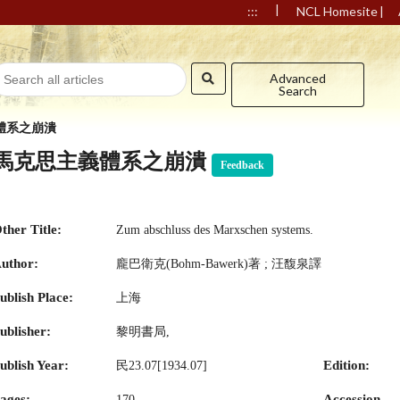
|
|
:::
NCL Homesite
Advanced
Search
體系之崩潰
馬克思主義體系之崩潰
Feedback
ther Title:
Zum abschluss des Marxschen systems.
uthor:
龐巴衛克(Bohm-Bawerk)著 ; 汪馥泉譯
ublish Place:
上海
ublisher:
黎明書局,
ublish Year:
Edition:
民23.07[1934.07]
ages:
Accession
170