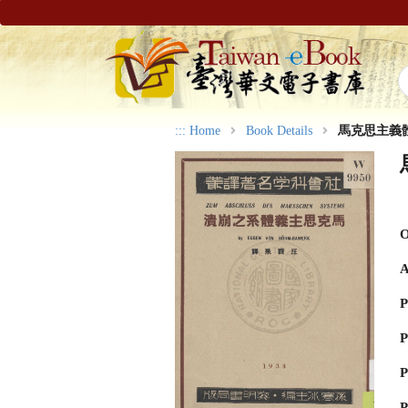
:::
Home
Book Details
馬克思主義
O
A
P
P
P
P