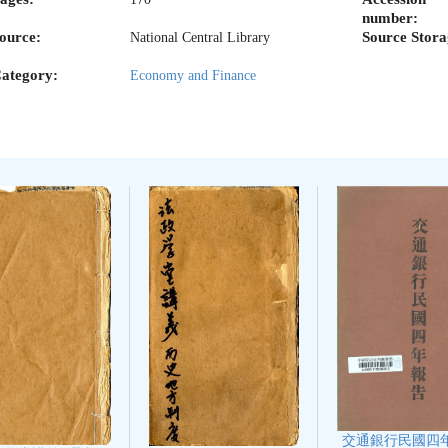
number:
ource:
Source Stora
National Central Library
ategory:
Economy and Finance
交通銀行民國四