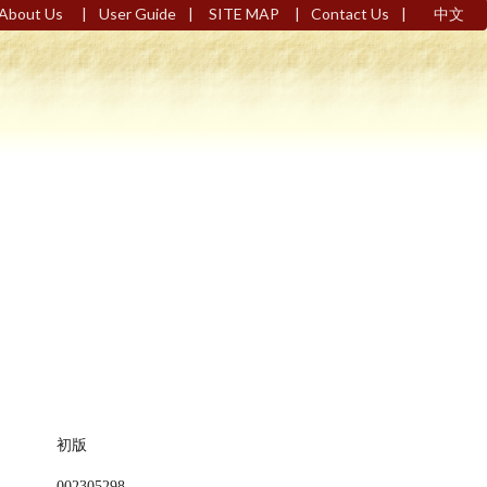
|
|
|
|
About Us
User Guide
SITE MAP
Contact Us
中文
初版
002305298