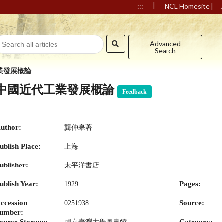
|
|
:::
NCL Homesite
Advanced
Search
業發展概論
中國近代工業發展概論
Feedback
uthor:
龔仲皋著
ublish Place:
上海
ublisher:
太平洋書店
ublish Year:
Pages:
1929
ccession
Source:
0251938
umber:
ource Storage:
Category:
國立臺灣大學圖書館