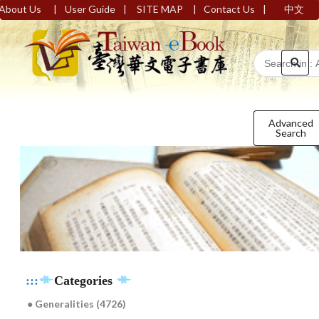
|
|
|
|
About Us
User Guide
SITE MAP
Contact Us
中文
Advanced
Search
:::
Categories
● Generalities (4726)