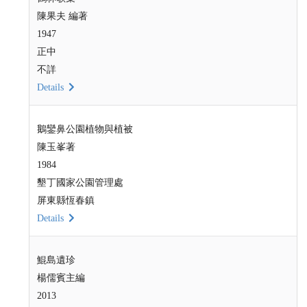
陳果夫 編著
1947
正中
不詳
Details
鵝鑾鼻公園植物與植被
陳玉峯著
1984
墾丁國家公園管理處
屏東縣恆春鎮
Details
鯤島遺珍
楊儒賓主編
2013