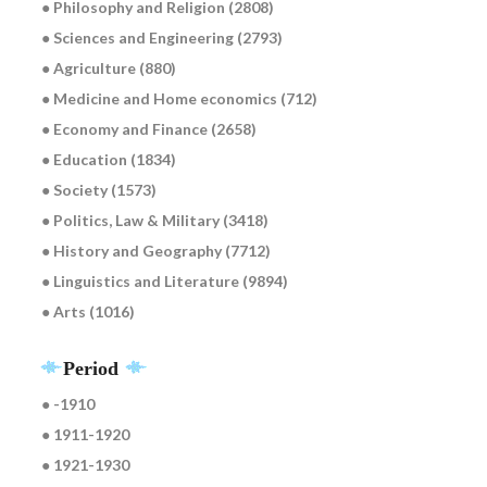
● Philosophy and Religion (2808)
● Sciences and Engineering (2793)
● Agriculture (880)
● Medicine and Home economics (712)
● Economy and Finance (2658)
● Education (1834)
● Society (1573)
● Politics, Law & Military (3418)
● History and Geography (7712)
● Linguistics and Literature (9894)
● Arts (1016)
Period
● -1910
● 1911-1920
● 1921-1930