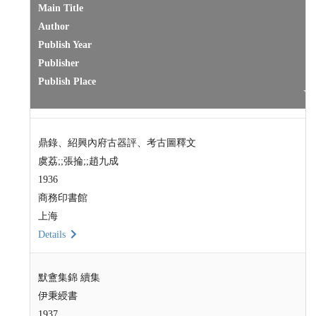
Main Title
Author
Publish Year
Publisher
Publish Place
鼎錄、紹興內府古器評、考古圖釋文
虞荔;;張掄;;趙九成
1936
商務印書館
上海
Details
默盦集錦 續集
伊秉綬書
1937