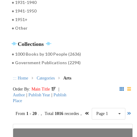
● 1931-1940
● 1941-1950
● 1951+
● Other
Collections
● 1000 Books by 100 People (2636)
● Government Publications (2294)
:::
Home
Categories
Arts
Order By:
Main Title
|
Author
|
Publish Year
|
Publish
Place
From
1 - 20
.， Total
1016
recordes，
Page 1