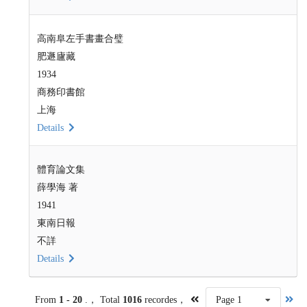
高南阜左手書畫合璧
肥遯廬藏
1934
商務印書館
上海
Details
體育論文集
薛學海 著
1941
東南日報
不詳
Details
From
1 - 20
.， Total
1016
recordes，
Page 1