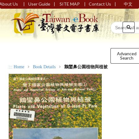
|
|
|
|
About Us
User Guide
SITE MAP
Contact Us
中文
Advanced
Search
:::
Home
Book Details
鵝鑾鼻公園植物與植被