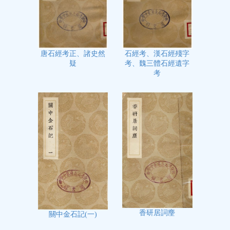
石經考、漢石經殘字
唐石經考正、諸史然
考、魏三體石經遺字
疑
考
香研居詞麈
關中金石記(一)