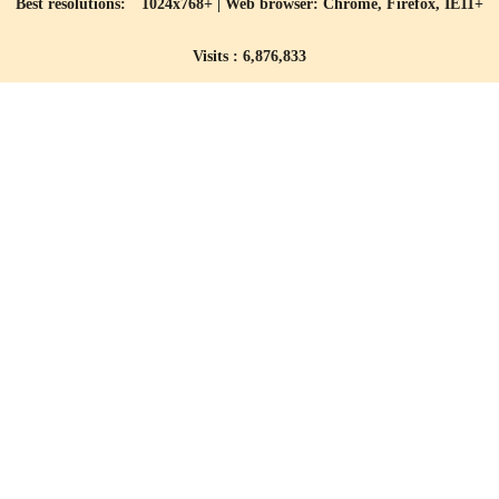
Best resolutions: 1024x768+ | Web browser: Chrome, Firefox, IE11+
Visits : 6,876,833