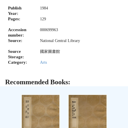
Publish
1984
Year:
Pages:
129
Accession
000699963
number:
Source:
National Central Library
Source
國家圖書館
Storage:
Category:
Arts
Recommended Books: