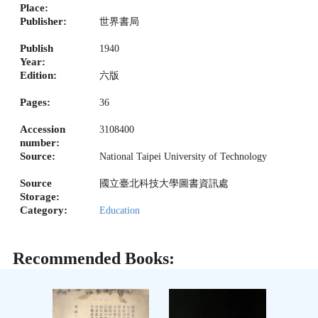
Place:
Publisher:
世界書局
Publish
1940
Year:
Edition:
六版
Pages:
36
Accession
3108400
number:
Source:
National Taipei University of Technology
Source
國立臺北科技大學圖書資訊處
Storage:
Category:
Education
Recommended Books: