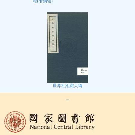
程(附綱領)
世界社組織大綱
:::