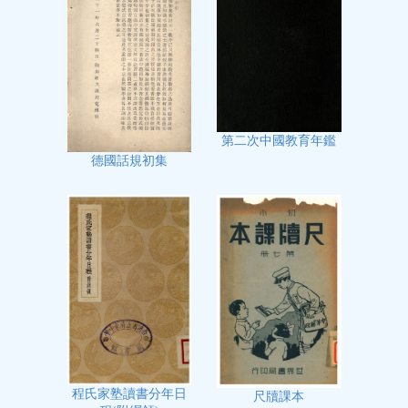
第二次中國教育年鑑
德國話規初集
程氏家塾讀書分年日
尺牘課本