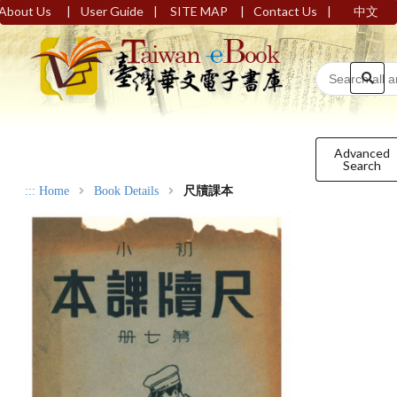
|
|
|
|
About Us
User Guide
SITE MAP
Contact Us
中文
Advanced
Search
:::
Home
Book Details
尺牘課本