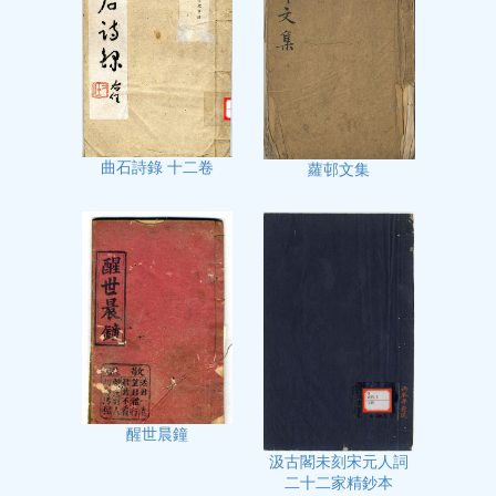
曲石詩錄 十二卷
蘿邨文集
醒世晨鐘
汲古閣未刻宋元人詞
二十二家精鈔本