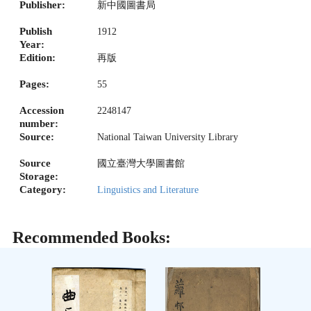
Publisher:
新中國圖書局
Publish
1912
Year:
Edition:
再版
Pages:
55
Accession
2248147
number:
Source:
National Taiwan University Library
Source
國立臺灣大學圖書館
Storage:
Category:
Linguistics and Literature
Recommended Books: