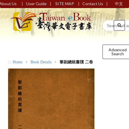
|
|
|
|
About Us
User Guide
SITE MAP
Contact Us
中文
Advanced
Search
:::
Home
Book Details
黎副總統書牘 二卷