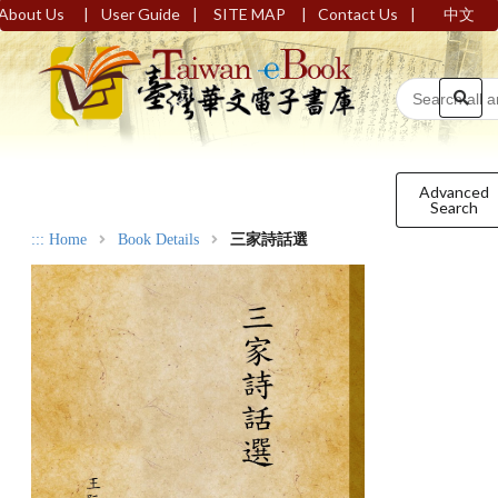
|
|
|
|
About Us
User Guide
SITE MAP
Contact Us
中文
Advanced
Search
:::
Home
Book Details
三家詩話選