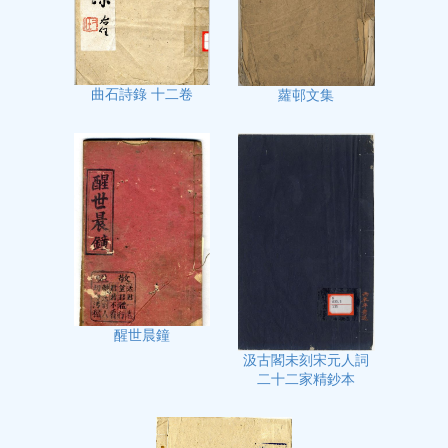
曲石詩錄 十二卷
蘿邨文集
醒世晨鐘
汲古閣未刻宋元人詞
二十二家精鈔本