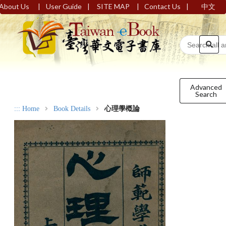
|
|
|
|
About Us
User Guide
SITE MAP
Contact Us
中文
Advanced
Search
:::
Home
Book Details
心理學槪論