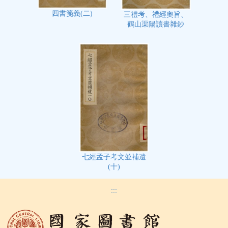
四書箋義(二)
三禮考、禮經奧旨、
鶴山渠陽讀書雜鈔
七經孟子考文並補遺
(十)
:::