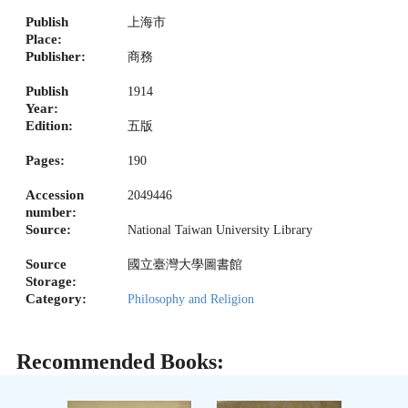
Publish
上海市
Place:
Publisher:
商務
Publish
1914
Year:
Edition:
五版
Pages:
190
Accession
2049446
number:
Source:
National Taiwan University Library
Source
國立臺灣大學圖書館
Storage:
Category:
Philosophy and Religion
Recommended Books: