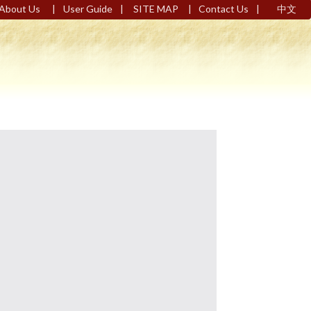
|
|
|
|
About Us
User Guide
SITE MAP
Contact Us
中文