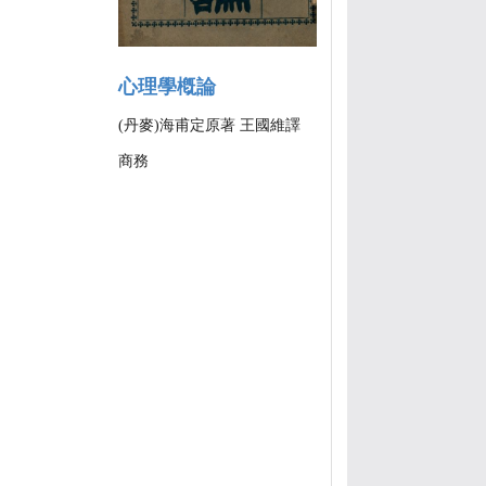
心理學槪論
(丹麥)海甫定原著 王國維譯
商務