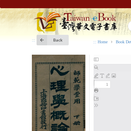
Back
:::
:::
Home
Book Det