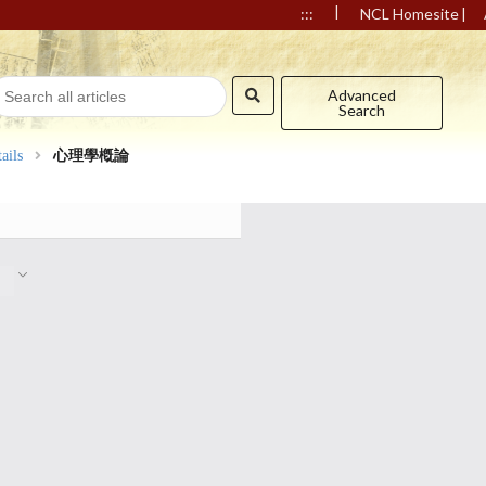
|
|
:::
NCL Homesite
Advanced
Search
ails
心理學槪論