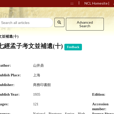
|
|
:::
NCL Homesite
Advanced
Search
並補遺(十)
七經孟子考文並補遺(十)
Feedback
uthor:
山井鼎
ublish Place:
上海
ublisher:
商務印書館
ublish Year:
Edition:
1935
ages:
Accession
121
number:
ource:
Source Stora
National Pingtung Senior High