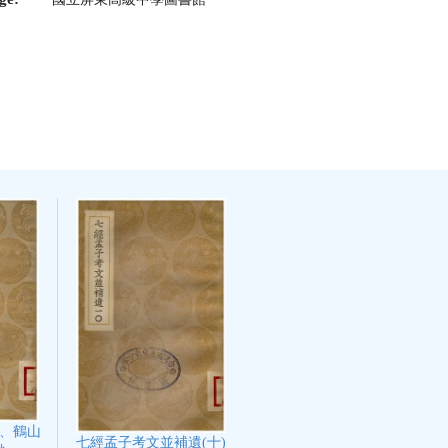
、鶴山
七經孟子考文並補遺(十)