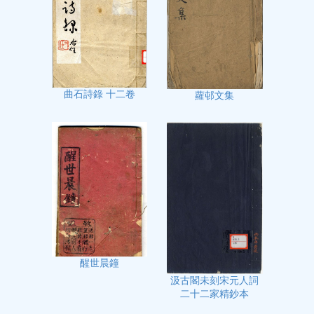
曲石詩錄 十二卷
蘿邨文集
醒世晨鐘
汲古閣未刻宋元人詞
二十二家精鈔本