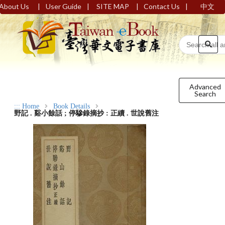
|
|
|
|
About Us
User Guide
SITE MAP
Contact Us
中文
Advanced
Search
:::
Home
Book Details
野記 . 谿小餘話 ; 停驂錄摘抄 : 正續 . 世說舊注