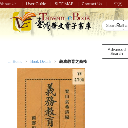
|
|
|
|
About Us
User Guide
SITE MAP
Contact Us
中文
Advanced
Search
:::
Home
Book Details
義務教育之商榷