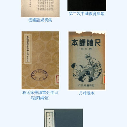
第二次中國教育年鑑
德國話規初集
程氏家塾讀書分年日
尺牘課本
程(附綱領)