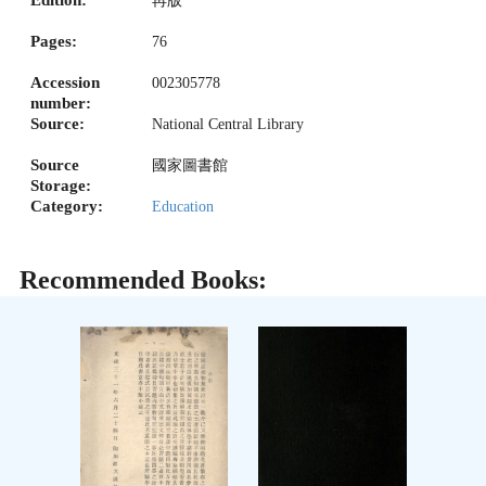
再版
Pages:
76
Accession
002305778
number:
Source:
National Central Library
Source
國家圖書館
Storage:
Category:
Education
Recommended Books: