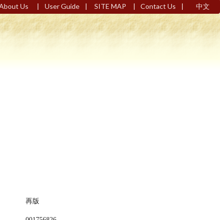
|
|
|
|
About Us
User Guide
SITE MAP
Contact Us
中文
再版
001756826