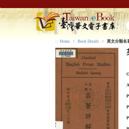
:::
Home
Book Details
英文分類名
O
A
P
P
P
P