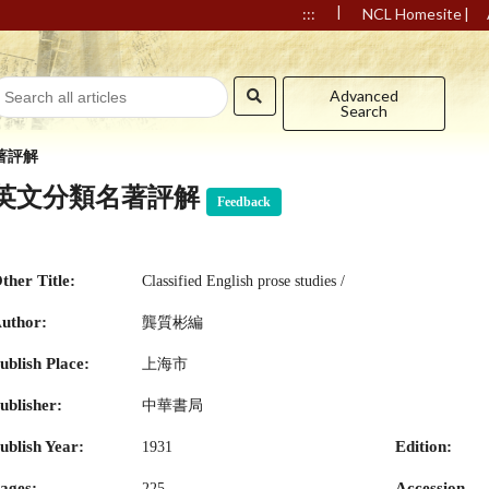
|
|
:::
NCL Homesite
Advanced
Search
著評解
英文分類名著評解
Feedback
ther Title:
Classified English prose studies /
uthor:
龔質彬編
ublish Place:
上海市
ublisher:
中華書局
ublish Year:
Edition:
1931
ages:
Accession
225