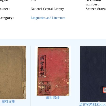
number:
ource:
Source Stora
National Central Library
ategory:
Linguistics and Literature
醒世晨鐘
蘿邨文集
汲古閣未刻宋元人