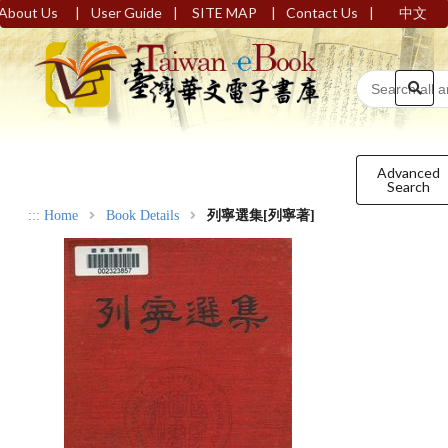
|
|
|
|
About Us
User Guide
SITE MAP
Contact Us
中文
Advanced
Search
:::
Home
Book Details
列寧選集[列寧著]