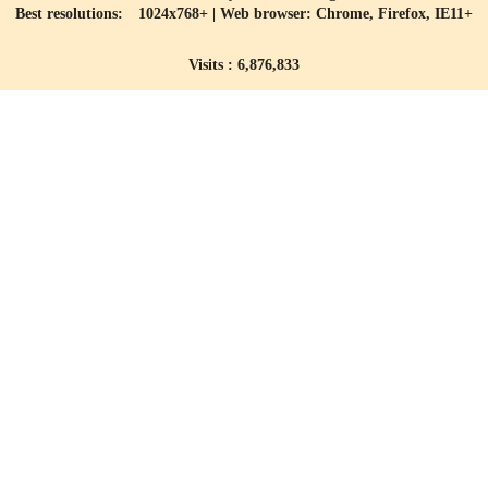
Best resolutions: 1024x768+ | Web browser: Chrome, Firefox, IE11+
Visits : 6,876,833