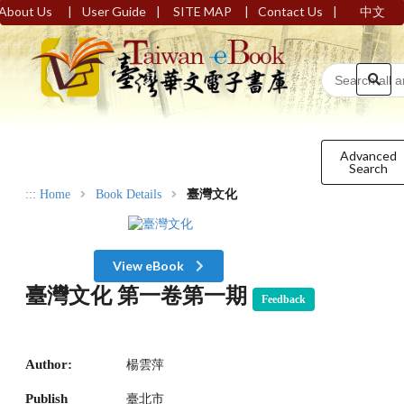
|
|
|
|
About Us
User Guide
SITE MAP
Contact Us
中文
Advanced
Search
:::
Home
Book Details
臺灣文化
View eBook
臺灣文化 第一卷第一期
Feedback
Author:
楊雲萍
Publish
臺北市