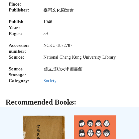
Place:
Publisher:
臺灣文化協進會
Publish
1946
Year:
Pages:
39
Accession
NCKU-1872787
number:
Source:
National Cheng Kung University Library
Source
國立成功大學圖書館
Storage:
Category:
Society
Recommended Books: