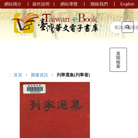
|
|
|
|
網站簡介
操作說明
網站導覽
聯絡我們
English
進
階
檢
索
:::
首頁
圖書資訊
列寧選集[列寧著]