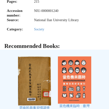
Pages:
215
Accession
NIU-0000001240
number:
Source:
National Ilan University Library
Category:
Society
Recommended Books:
當危機來臨時 : 臺灣
雲南民商事習慣調查