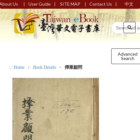
|
|
|
|
About Us
User Guide
SITE MAP
Contact Us
中文
Advanced
Search
:::
Home
Book Details
擇業顧問