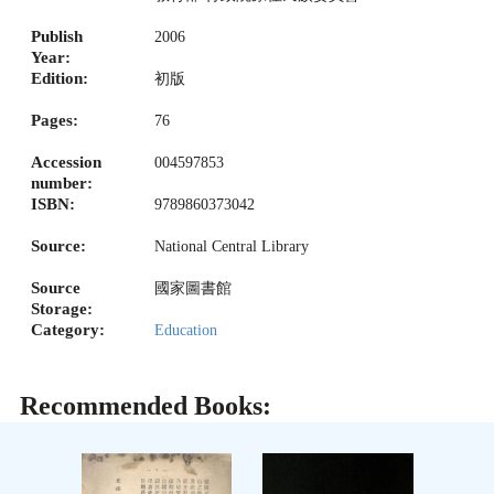
Publish
2006
Year:
Edition:
初版
Pages:
76
Accession
004597853
number:
ISBN:
9789860373042
Source:
National Central Library
Source
國家圖書館
Storage:
Category:
Education
Recommended Books: