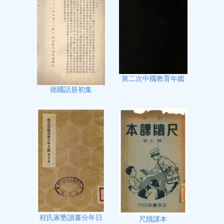
第二次中國教育年鑑
德國話規初集
程氏家塾讀書分年日
尺牘課本