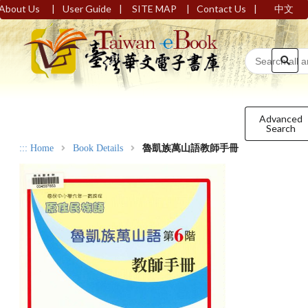
|
|
|
|
About Us
User Guide
SITE MAP
Contact Us
中文
Advanced
Search
:::
Home
Book Details
魯凱族萬山語教師手冊