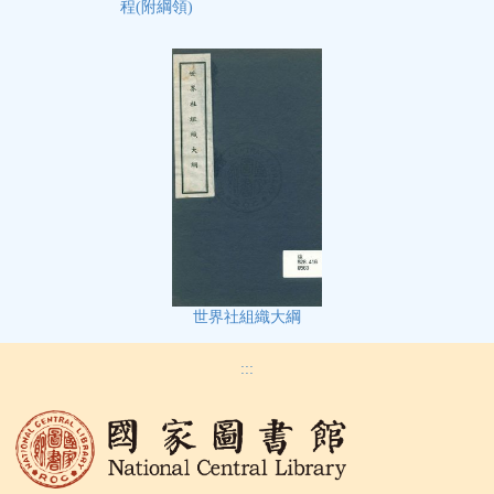
程(附綱領)
世界社組織大綱
:::