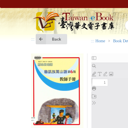
Back
:::
:::
Home
Book Det