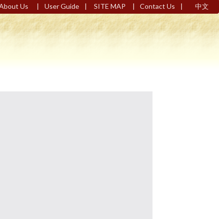
|
|
|
|
About Us
User Guide
SITE MAP
Contact Us
中文