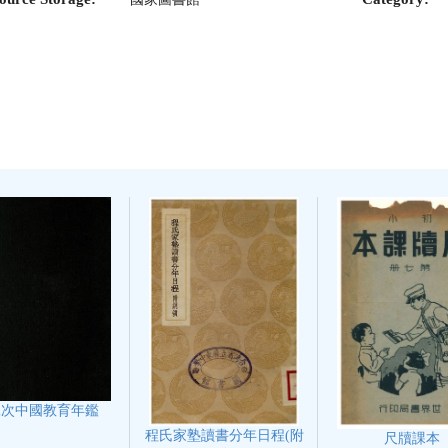
二次中國教育年鑑
程氏家塾讀書分年日程(附
尺牘課本