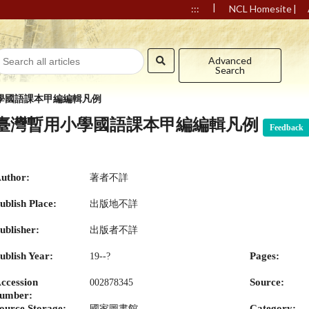
|
|
:::
NCL Homesite
Advanced
Search
學國語課本甲編編輯凡例
臺灣暫用小學國語課本甲編編輯凡例
Feedback
uthor:
著者不詳
ublish Place:
出版地不詳
ublisher:
出版者不詳
ublish Year:
Pages:
19--?
ccession
Source:
002878345
umber:
ource Storage:
Category:
國家圖書館