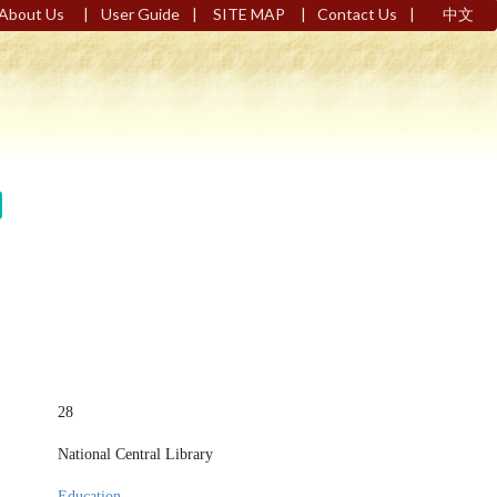
|
|
|
|
About Us
User Guide
SITE MAP
Contact Us
中文
28
National Central Library
Education