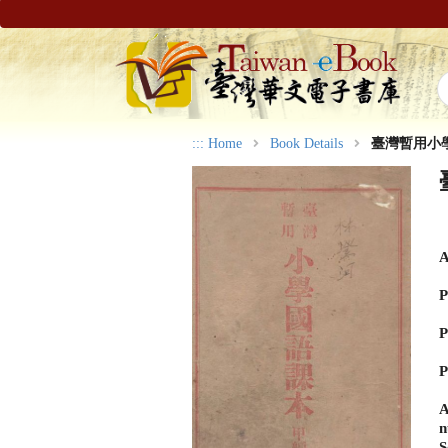
:::
Home
Book Details
臺灣暫用小
A
P
P
P
A
n
S