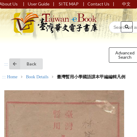
|
|
|
|
About Us
User Guide
SITE MAP
Contact Us
中文
Advanced
Search
Back
:::
:::
Home
Book Details
臺灣暫用小學國語課本甲編編輯凡例