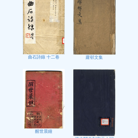
曲石詩錄 十二卷
蘿邨文集
醒世晨鐘