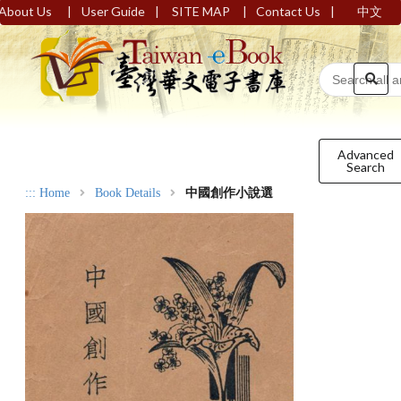
|
|
|
|
About Us
User Guide
SITE MAP
Contact Us
中文
Advanced
Search
:::
Home
Book Details
中國創作小說選