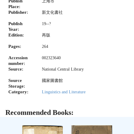
Publish
上海市
Place:
Publisher:
新文化書社
Publish
19--?
Year:
Edition:
再版
Pages:
264
Accession
002323640
number:
Source:
National Central Library
Source
國家圖書館
Storage:
Category:
Linguistics and Literature
Recommended Books: