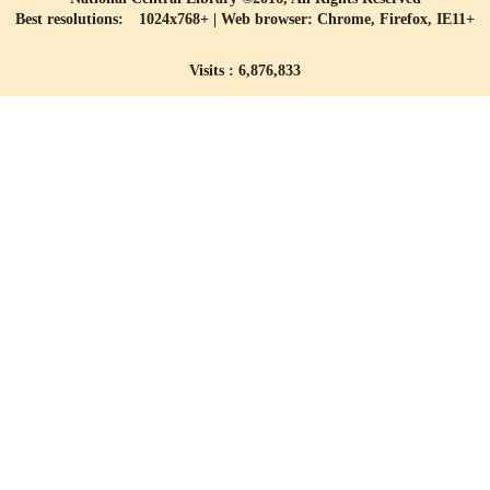
Best resolutions: 1024x768+ | Web browser: Chrome, Firefox, IE11+
Visits : 6,876,833