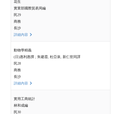
花生
實業部國際貿易局編
民29
商務
長沙
詳細內容
動物學精義
(日)惠利惠撰 ; 朱建霞, 杜亞泉, 新仁世同譯
民28
商務
長沙
詳細內容
實用工商統計
林和成編
民30