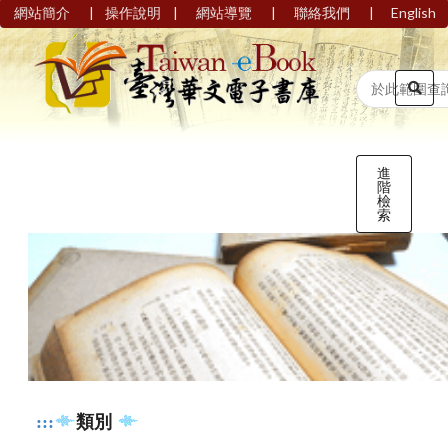
|
|
|
|
網站簡介
操作說明
網站導覽
聯絡我們
English
進
階
檢
索
:::
類別