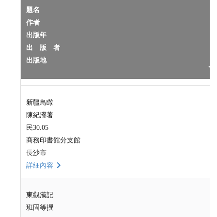
題名
作者
出版年
出 版 者
出版地
新疆鳥瞰
陳紀瀅著
民30.05
商務印書館分支館
長沙市
詳細內容
東觀漢記
班固等撰