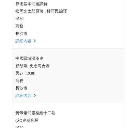
算術基本問題詳解
松岡文太郎原著 ; 樓諤民編譯
民30
商務
長沙市
詳細內容
中國疆域沿革史
顧頡剛, 史念海合著
民27[ 1938]
商務
長沙市
詳細內容
黃帝素問靈樞經十二卷
(宋)史崧音釋
民29