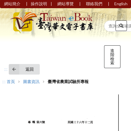
|
|
|
|
網站簡介
操作說明
網站導覽
聯絡我們
English
進
階
檢
索
返回
:::
:::
首頁
圖書資訊
臺灣省農業試驗所專報