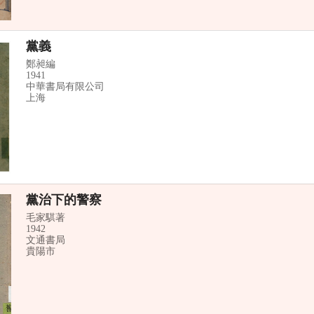
黨義
鄭昶編
1941
中華書局有限公司
上海
黨治下的警察
毛家騏著
1942
文通書局
貴陽市