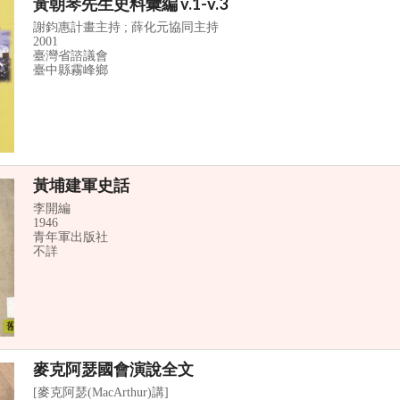
黃朝琴先生史料彙編 v.1-v.3
謝鈞惠計畫主持 ; 薛化元協同主持
2001
臺灣省諮議會
臺中縣霧峰鄉
黃埔建軍史話
李開編
1946
青年軍出版社
不詳
麥克阿瑟國會演說全文
[麥克阿瑟(MacArthur)講]