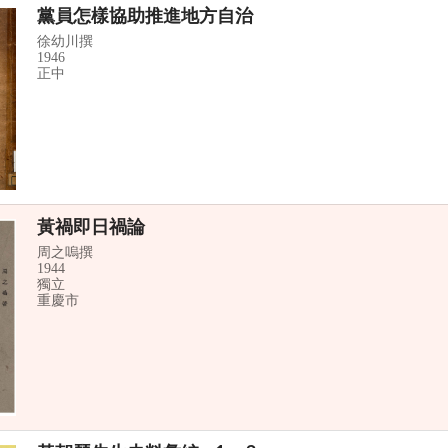
黨員怎樣協助推進地方自治
徐幼川撰
1946
正中
黃禍即日禍論
周之嗚撰
1944
獨立
重慶市