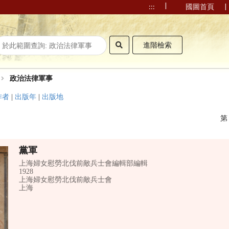
|
|
:::
國圖首頁
進階檢索
政治法律軍事
作者
|
出版年
|
出版地
黨軍
上海婦女慰勞北伐前敵兵士會編輯部編輯
1928
上海婦女慰勞北伐前敵兵士會
上海