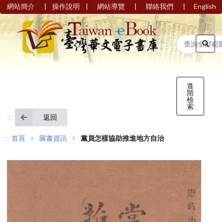
|
|
|
|
網站簡介
操作說明
網站導覽
聯絡我們
English
進
階
檢
索
返回
:::
:::
首頁
圖書資訊
黨員怎樣協助推進地方自治