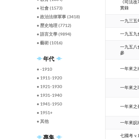
《司法改
● 社會 (1573)
實錄
● 政治法律軍事 (3418)
一九三五
● 歷史地理 (7712)
● 語言文學 (9894)
一九五九
● 藝術 (1016)
一九五八
參
年代
一年來之
● -1910
● 1911-1920
● 1921-1930
一年來之
● 1931-1940
● 1941-1950
一年來之
● 1951+
● 其他
一年來皖
七國考 v.
專集