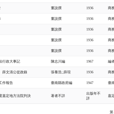
2
董說撰
1936
商
3
董說撰
1936
商
董說撰
1936
商
董說撰
1936
商
董說撰
1936
商
法行政大事記
陳志川編
1967
編
、薛文清公從政錄
張養浩;;薛瑄
1936
商
工作報告
臺南縣政府編
1947
臺
出版年不
度嘉定地方法院判決
著者不詳
嘉
詳