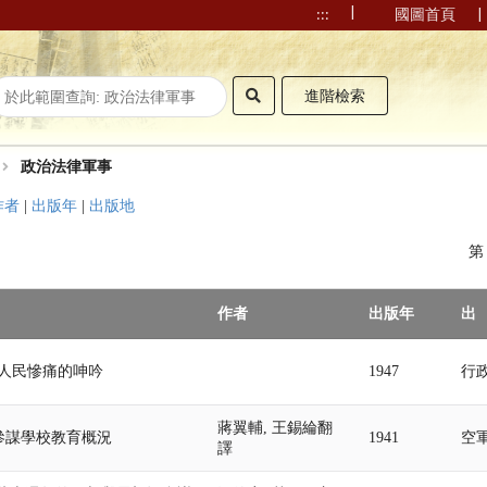
|
|
:::
國圖首頁
進階檢索
政治法律軍事
作者
|
出版年
|
出版地
作者
出版年
出
>人民慘痛的呻吟
1947
行
蔣翼輔, 王錫綸翻
參謀學校教育概況
1941
空
譯