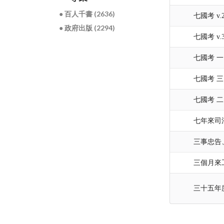
● 百人千書 (2636)
七國考 v.
● 政府出版 (2294)
七國考 v.
七國考 一
七國考 三
七國考 二
七年來司
三事忠告
三個月來
三十五年