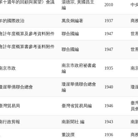
革十週年的回顧與展望》會議
湯德宗, 黃國昌主
2010
中
編
年的國際政治
萬良炯編著
1937
商
會計年度概算及參考資料附件
聯合國編
1947
世
會計年度概算書參考崟料附件
聯合國編
1947
世
南京市政府祕書處
南京市政
1935
南
編
瓊崖華僑聯合總會
瓊崖華僑聯合總會
1940
瓊
編
臺
臺灣貿易局
臺灣省貿易局編
1946
員
南行政剪報
南新聞社 編
1943
南
1
董說撰
1936
商