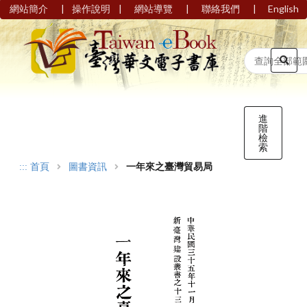
|
|
|
|
網站簡介
操作說明
網站導覽
聯絡我們
English
進
階
檢
索
:::
首頁
圖書資訊
一年來之臺灣貿易局