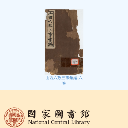
山西六政三事彙編 六
卷
:::