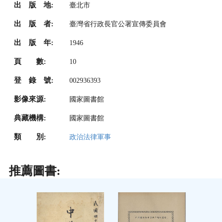
出 版 地:
臺北市
出 版 者:
臺灣省行政長官公署宣傳委員會
出 版 年:
1946
頁 數:
10
登 錄 號:
002936393
影像來源:
國家圖書館
典藏機構:
國家圖書館
類 別:
政治法律軍事
推薦圖書: