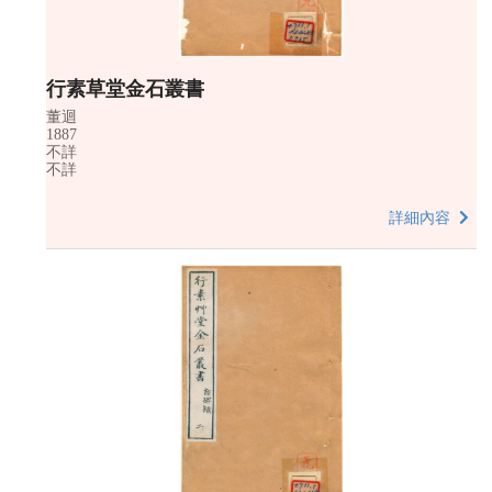
行素草堂金石叢書
董迴
1887
不詳
不詳
詳細內容