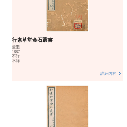
行素草堂金石叢書
董迴
1887
不詳
不詳
詳細內容