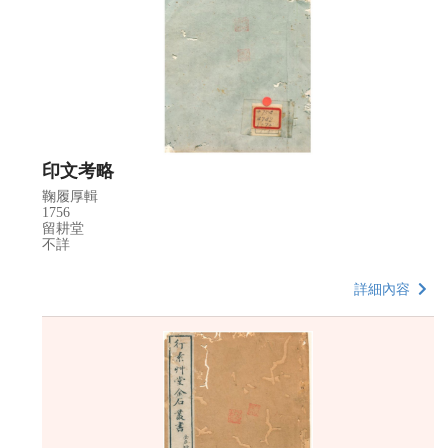
印文考略
鞠履厚輯
1756
留耕堂
不詳
詳細內容