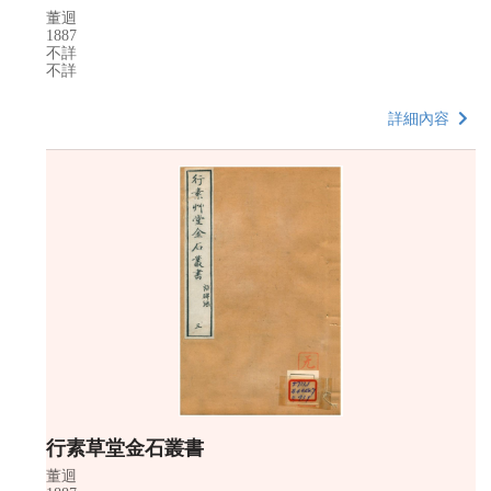
董迴
1887
不詳
不詳
詳細內容
行素草堂金石叢書
董迴