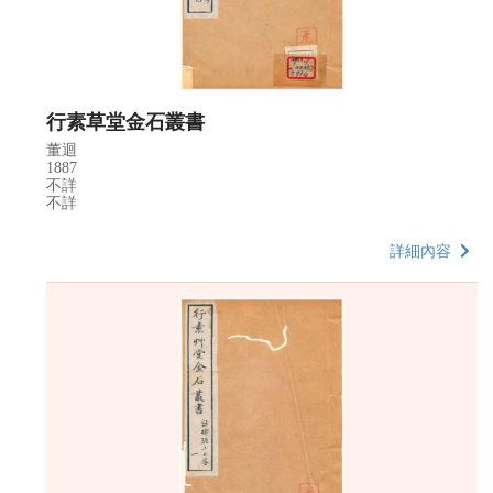
行素草堂金石叢書
董迴
1887
不詳
不詳
詳細內容