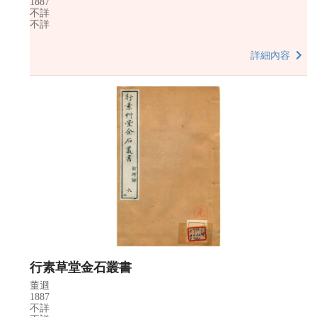
1887
不詳
不詳
詳細內容
行素草堂金石叢書
董迴
1887
不詳