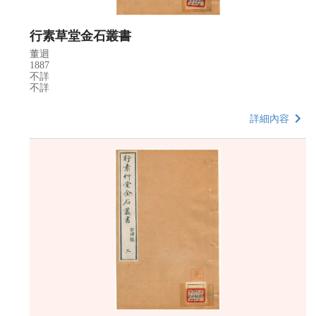
行素草堂金石叢書
董迴
1887
不詳
不詳
詳細內容