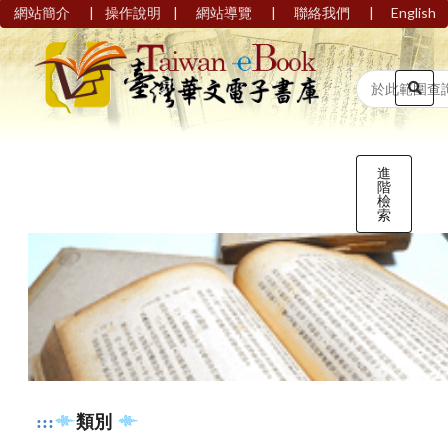
|
|
|
|
網站簡介
操作說明
網站導覽
聯絡我們
English
進
階
檢
索
:::
類別