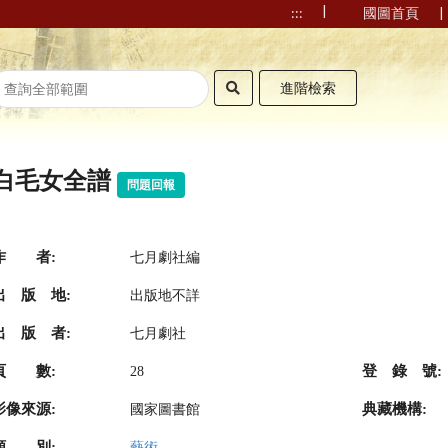
|
|
:::
國圖首頁
進階檢索
白毛女全譜
問題回報
作 者:
七月劇社編
出 版 地:
出版地不詳
出 版 者:
七月劇社
頁 數:
登 錄 號:
28
影像來源:
典藏機構:
國家圖書館
類 別:
藝術