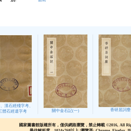
考、漢石經殘字考、
香研居詞麈
關中金石記(一)
三體石經遺字考
國家圖書館版權所有，僅供網路瀏覽，禁止轉載 ©2016, All Rights
最佳解析度 1024x768以上 |瀏覽器: Chrome, Firefox, 