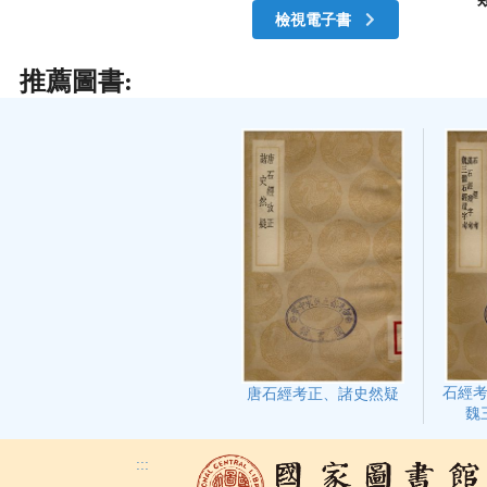
檢視電子書
推薦圖書:
石經
唐石經考正、諸史然疑
魏
:::