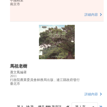
中國棉業
南京市
詳細內容
馬祖老樹
蕭文鳳編著
2011
行政院農業委員會林務局出版 ; 連江縣政府發行
臺北市
詳細內容
第
1 - 10
筆， 總共
880
筆資訊，
第 1 頁