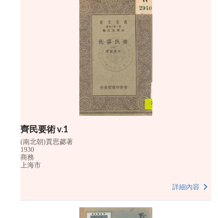
齊民要術 v.1
(南北朝)賈思勰著
1930
商務
上海市
詳細內容