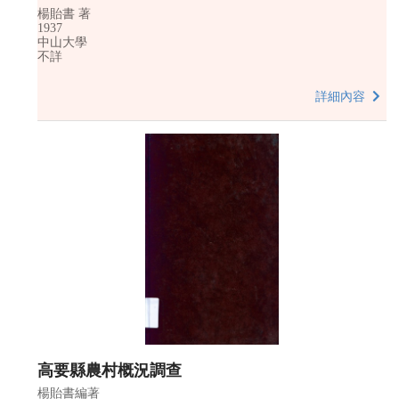
楊貽書 著
1937
中山大學
不詳
詳細內容
高要縣農村概況調查
楊貽書編著