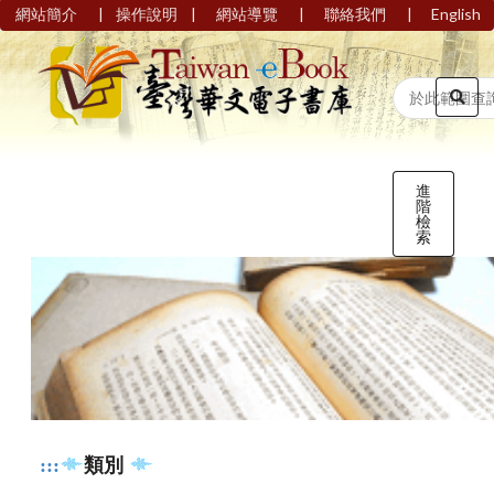
|
|
|
|
網站簡介
操作說明
網站導覽
聯絡我們
English
進
階
檢
索
:::
類別