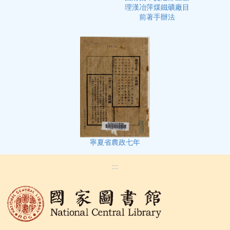
理漢冶萍煤鐵礦廠目
前著手辦法
寧夏省農政七年
:::