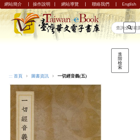
|
|
|
|
網站簡介
操作說明
網站導覽
聯絡我們
English
進
階
檢
索
:::
首頁
圖書資訊
一切經音義(五)