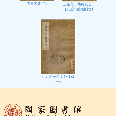
四書箋義(二)
三禮考、禮經奧旨、
鶴山渠陽讀書雜鈔
七經孟子考文並補遺
(十)
:::