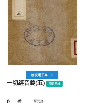
檢視電子書
一切經音義(五)
問題回報
作 者:
釋元應