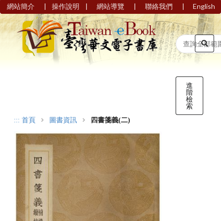
|
|
|
|
網站簡介
操作說明
網站導覽
聯絡我們
English
進
階
檢
索
:::
首頁
圖書資訊
四書箋義(二)