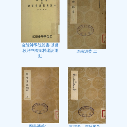
金陵神學院叢書 基督
教與中國鄉村建設運
道南源委 二
動
四書箋義(二)
三禮考、禮經奧旨、