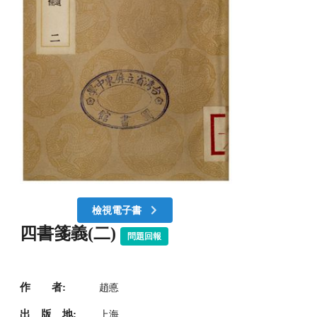
檢視電子書
四書箋義(二)
問題回報
作 者:
趙悳
出 版 地:
上海