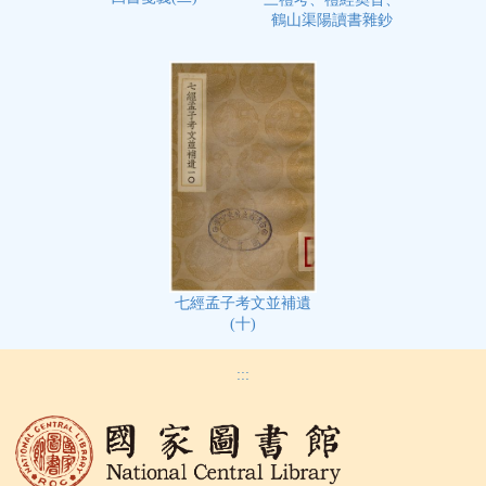
鶴山渠陽讀書雜鈔
七經孟子考文並補遺
(十)
:::