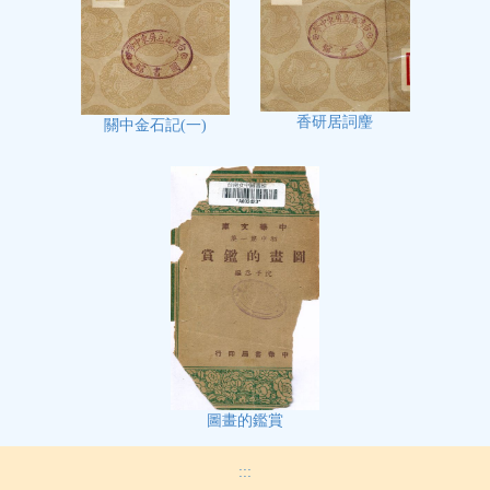
香研居詞麈
關中金石記(一)
圖畫的鑑賞
:::