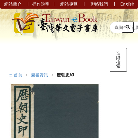
|
|
|
|
網站簡介
操作說明
網站導覽
聯絡我們
English
進
階
檢
索
:::
首頁
圖書資訊
歷朝史印