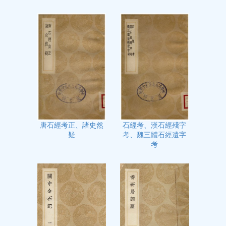
石經考、漢石經殘字
唐石經考正、諸史然
考、魏三體石經遺字
疑
考