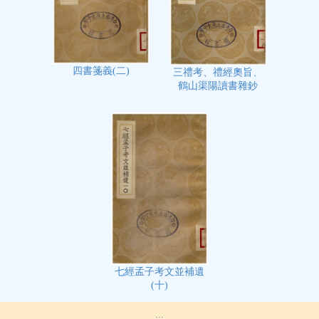
四書箋義(二)
三禮考、禮經奧旨、
鶴山渠陽讀書雜鈔
七經孟子考文並補遺
(十)
:::