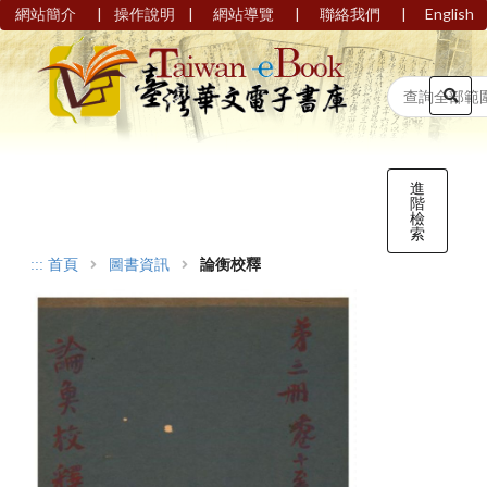
|
|
|
|
網站簡介
操作說明
網站導覽
聯絡我們
English
進
階
檢
索
:::
首頁
圖書資訊
論衡校釋