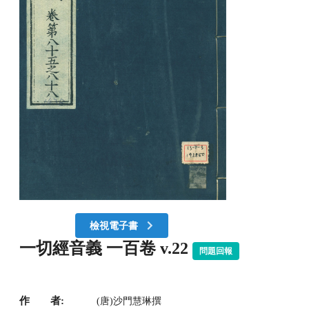
檢視電子書
一切經音義 一百卷 v.22
問題回報
作 者:
(唐)沙門慧琳撰