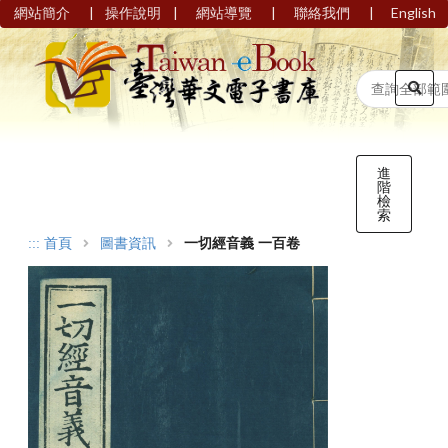
|
|
|
|
網站簡介
操作說明
網站導覽
聯絡我們
English
進
階
檢
索
:::
首頁
圖書資訊
一切經音義 一百卷