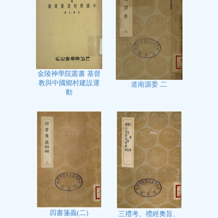
金陵神學院叢書 基督
教與中國鄉村建設運
道南源委 二
動
四書箋義(二)
三禮考、禮經奧旨、