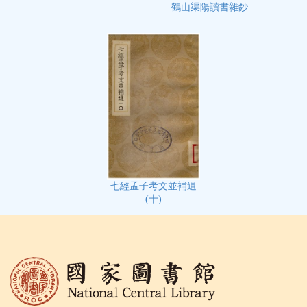
鶴山渠陽讀書雜鈔
七經孟子考文並補遺
(十)
:::