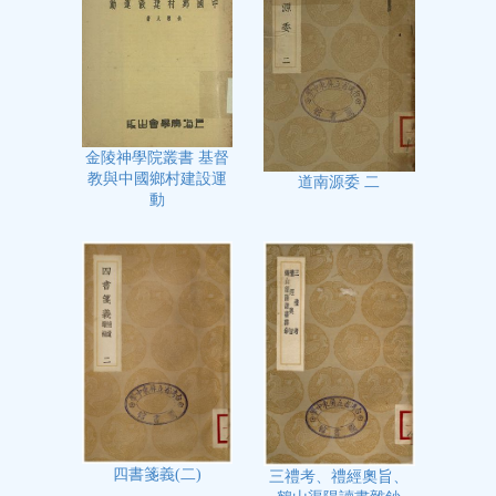
金陵神學院叢書 基督
教與中國鄉村建設運
道南源委 二
動
四書箋義(二)
三禮考、禮經奧旨、