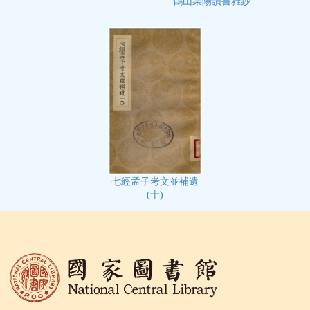
鶴山渠陽讀書雜鈔
七經孟子考文並補遺
(十)
:::