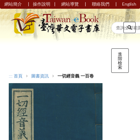
|
|
|
|
網站簡介
操作說明
網站導覽
聯絡我們
English
進
階
檢
索
:::
首頁
圖書資訊
一切經音義 一百卷