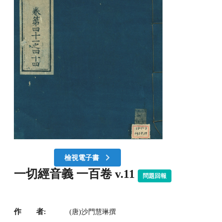
檢視電子書
一切經音義 一百卷 v.11
問題回報
作 者:
(唐)沙門慧琳撰