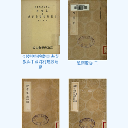
金陵神學院叢書 基督
教與中國鄉村建設運
道南源委 二
動