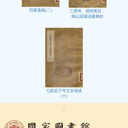
四書箋義(二)
三禮考、禮經奧旨、
鶴山渠陽讀書雜鈔
七經孟子考文並補遺
(十)
:::