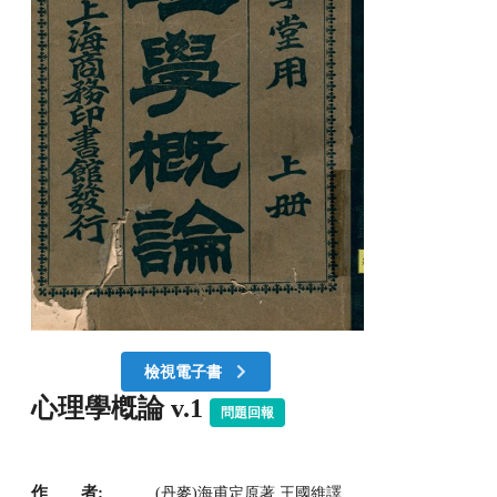
檢視電子書
心理學槪論 v.1
問題回報
作 者:
(丹麥)海甫定原著 王國維譯