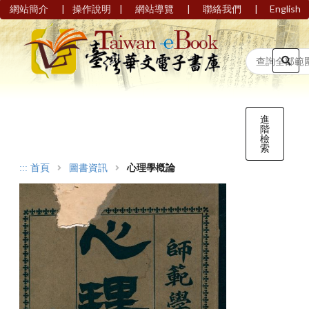
|
|
|
|
網站簡介
操作說明
網站導覽
聯絡我們
English
進
階
檢
索
:::
首頁
圖書資訊
心理學槪論