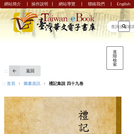
|
|
|
|
網站簡介
操作說明
網站導覽
聯絡我們
English
進
階
檢
索
返回
:::
:::
首頁
圖書資訊
禮記集說 四十九卷