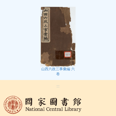
山西六政三事彙編 六
卷
:::