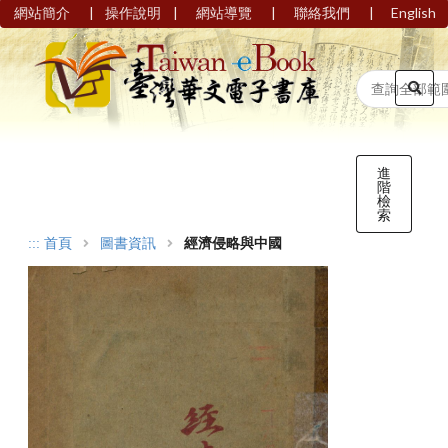
|
|
|
|
網站簡介
操作說明
網站導覽
聯絡我們
English
進
階
檢
索
:::
首頁
圖書資訊
經濟侵略與中國