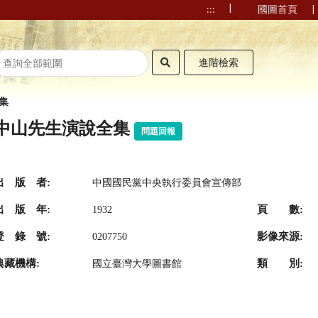
|
|
:::
國圖首頁
進階檢索
集
中山先生演說全集
問題回報
出 版 者:
中國國民黨中央執行委員會宣傳部
出 版 年:
頁 數:
1932
登 錄 號:
影像來源:
0207750
典藏機構:
類 別:
國立臺灣大學圖書館