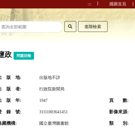
|
|
:::
國圖首頁
進階檢索
鹽政
問題回報
出 版 地:
出版地不詳
出 版 者:
行政院新聞局
出 版 年:
頁 數:
1947
登 錄 號:
影像來源:
31111003641451
典藏機構:
類 別:
國立臺灣圖書館