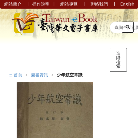
|
|
|
|
網站簡介
操作說明
網站導覽
聯絡我們
English
進
階
檢
索
:::
首頁
圖書資訊
少年航空常識