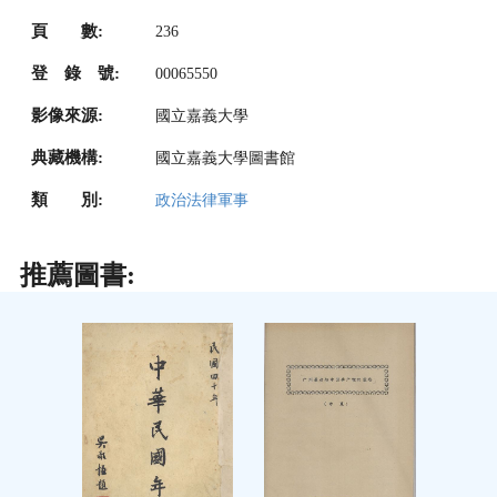
頁 數:
236
登 錄 號:
00065550
影像來源:
國立嘉義大學
典藏機構:
國立嘉義大學圖書館
類 別:
政治法律軍事
推薦圖書: