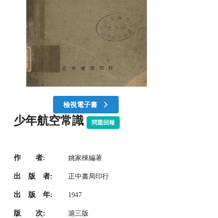
檢視電子書
少年航空常識
問題回報
作 者:
姚家棟編著
出 版 者:
正中書局印行
出 版 年:
1947
版 次:
滬三版