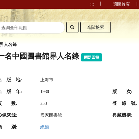
|
|
:::
國圖首頁
進階檢索
界人名錄
一名中國圖書館界人名錄
問題回報
出 版 地:
上海市
出 版 年:
版 次:
1930
頁 數:
登 錄 號:
253
影像來源:
典藏機構:
國家圖書館
類 別:
總類